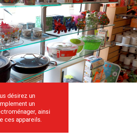
us désirez un
simplement un
ectroménager, ainsi
de ces appareils.