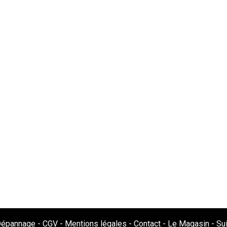
 Dépannage
-
CGV
-
Mentions légales
-
Contact
-
Le Magasin
-
Su