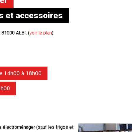
er
s et accessoires
 81000 ALBI. (
voir le plan
)
de 14h00 à 18h00
6h00
s électroménager (sauf les frigos et