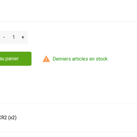
-
+

au panier
Derniers articles en stock
R2 (x2)